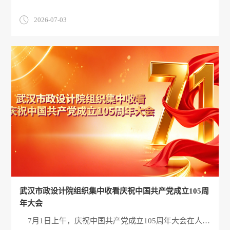
2026-07-03
武汉市政设计院组织集中收看庆祝中国共产党成立105周
年大会
7月1日上午，庆祝中国共产党成立105周年大会在人民大会堂隆重举行。武汉市政设计院组织全体干部职工在公司所属9个办公区收看大会直播盛况，认真聆听习近平总书记重要讲话，共同回顾党的百年奋斗光辉历程，感悟伟大建党精神，凝聚新时代干事创业的奋进力量。 大会上，中共中央总书记、国家主席、中央军委主席习近平向“七一勋章”获得者颁授勋章并发表重要讲话，全面回顾了中国共产党成立105年来波澜壮阔的奋斗历程，深刻总结了党在各个历史时期取得的伟大成就和宝贵经验，对新时代新征程上党的建设和各项事业发展作出了全面部署，为我们在新的历史起点上推进各项工作提供了根本遵循。