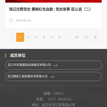
铭记光辉党史 赓续红色血脉 | 党史故事·匠心说（二）
2026-06-26
1
2
3
4
5
6
...
10
11
成员单位
武汉市宏建基础设施建设有限公司
武汉路源工程质量检测有限公司
邮编：430023
传真：（027）85629124
地址：武汉市汉口常青路45号